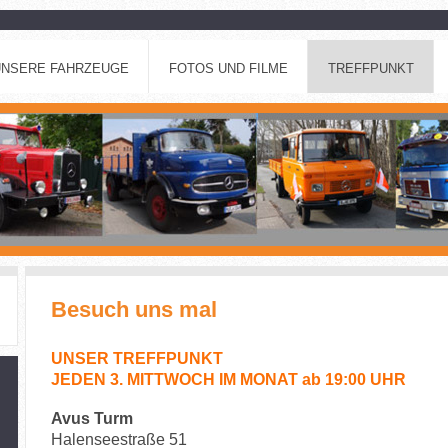
UNSERE FAHRZEUGE
FOTOS UND FILME
TREFFPUNKT
Besuch uns mal
UNSER TREFFPUNKT
JEDEN 3. MITTWOCH IM MONAT ab 19:00 UHR
Avus Turm
Halenseestraße 51