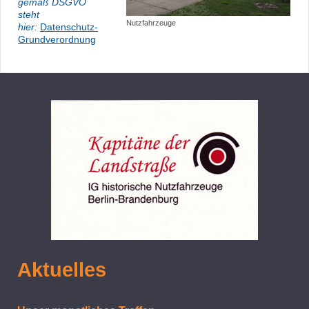
gemäß DSGVO
steht
Nutzfahrzeuge
hier:
Datenschutz-
Grundverordnung
Aktuelles